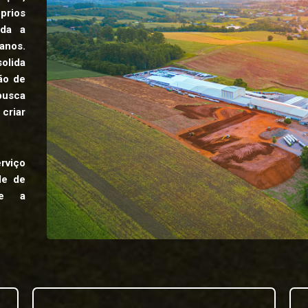
rios
oda a
anos.
olida
ão de
 busca
criar
viço
de de
me a