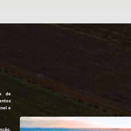
ão de
ntos
anel e
nção,