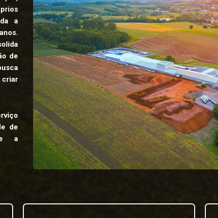
rios
oda a
anos.
olida
ão de
 busca
criar
viço
de de
me a