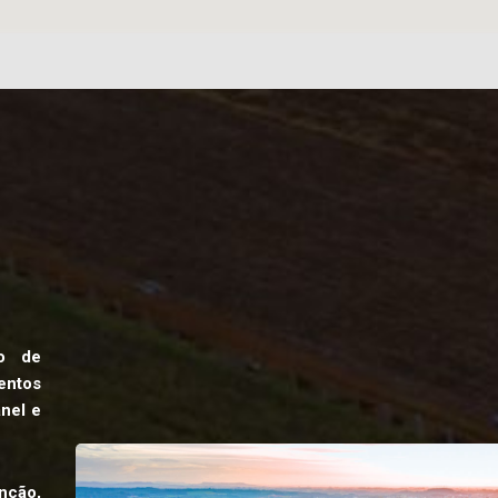
ão de
ntos
anel e
nção,