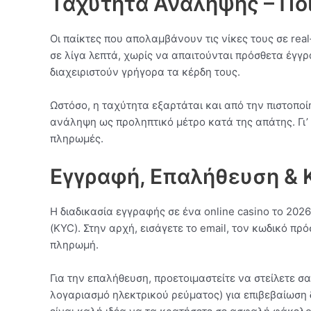
Ταχύτητα Ανάληψης – Ποι
Οι παίκτες που απολαμβάνουν τις νίκες τους σε real
σε λίγα λεπτά, χωρίς να απαιτούνται πρόσθετα έγγρ
διαχειριστούν γρήγορα τα κέρδη τους.
Ωστόσο, η ταχύτητα εξαρτάται και από την πιστοπο
ανάληψη ως προληπτικό μέτρο κατά της απάτης. Γι’
πληρωμές.
Εγγραφή, Επαλήθευση & K
Η διαδικασία εγγραφής σε ένα online casino το 20
(KYC). Στην αρχή, εισάγετε το email, τον κωδικό π
πληρωμή.
Για την επαλήθευση, προετοιμαστείτε να στείλετε σ
λογαριασμό ηλεκτρικού ρεύματος) για επιβεβαίωση