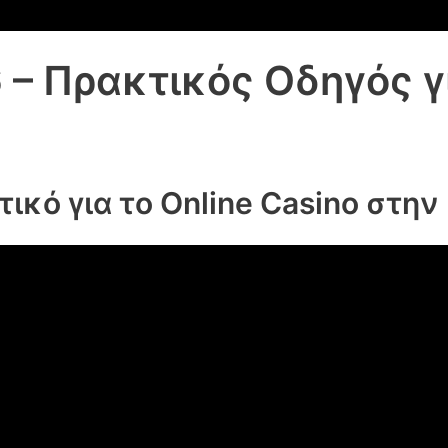
6 – Πρακτικός Οδηγός 
τικό για το Online Casino στη