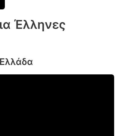
για Έλληνες
ν Ελλάδα