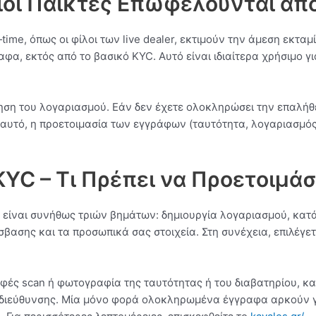
οι Παίκτες Επωφελούνται από 
‑time, όπως οι φίλοι των live dealer, εκτιμούν την άμεση εκτ
αφα, εκτός από το βασικό KYC. Αυτό είναι ιδιαίτερα χρήσιμο 
ίηση του λογαριασμού. Εάν δεν έχετε ολοκληρώσει την επαλήθ
 αυτό, η προετοιμασία των εγγράφων (ταυτότητα, λογαριασμός
YC – Τι Πρέπει να Προετοιμά
26 είναι συνήθως τριών βημάτων: δημιουργία λογαριασμού, κα
ρόσβασης και τα προσωπικά σας στοιχεία. Στη συνέχεια, επιλέγ
αφές scan ή φωτογραφία της ταυτότητας ή του διαβατηρίου, κα
 διεύθυνσης. Μία μόνο φορά ολοκληρωμένα έγγραφα αρκούν γ