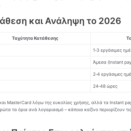
.
άθεση και Ανάληψη το 2026
Ταχύτητα Κατάθεσης
Τ
1‑3 εργάσιμες ημ
Άμεσα (Instant pa
2‑4 εργάσιμες ημ
24‑48 ώρες
και MasterCard λόγω της ευκολίας χρήσης, αλλά τα Instant payo
ώτα τα όρια ανά λογαριασμό – κάποια καζίνο περιορίζουν τις