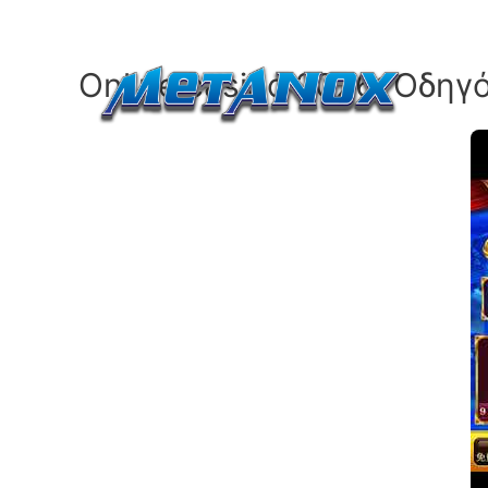
Online casino 2026: Οδηγ