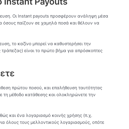
Instant Payouts
αμίευση. Οι Instant payouts προσφέρουν ανάληψη μέσα
για όσους παίζουν σε χαμηλά ποσά και θέλουν να
ευση, το καζίνο μπορεί να καθυστερήσει την
 τράπεζας) είναι το πρώτο βήμα για απρόσκοπτες
σετε
τάθεση πρώτου ποσού, και επαλήθευση ταυτότητας
ετε τη μέθοδο κατάθεσης και ολοκληρώνετε την
θώς και ένα λογαριασμό κοινής χρήσης (π.χ.
ια όλους τους μελλοντικούς λογαριασμούς, οπότε