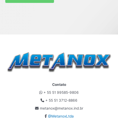
Contato
+ 55 51 99585-9806
+ 55 51 3712-8866
metanox@metanox.ind.br
@MetanoxLtda