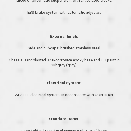
Mixed or pneumatic suspension, with articulated sleeve;
EBS brake system with automatic adjuster.
External finish:
Side and hubcaps: brushed stainless steel
Chassis: sandblasted, anti-corrosive epoxy base and PU paint in
Subgrey (gray);
Electrical System:
24V LED electrical system, in accordance with CONTRAN.
Standard Items:
Hose holder (1 unit) in aluminum with 5 m. 3” hose;