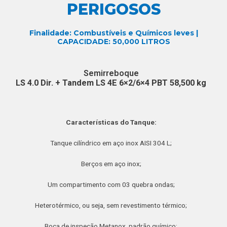
PERIGOSOS
Finalidade: Combustíveis e Químicos leves |
CAPACIDADE: 50,000
LITROS
Semirreboque
LS 4.0 Dir. + Tandem LS 4E 6×2/6×4 PBT 58,500 kg
Características do Tanque:
Tanque cilíndrico em aço inox AISI 304 L;
Berços em aço inox;
Um compartimento com 03 quebra ondas;
Heterotérmico, ou seja, sem revestimento térmico;
Boca de inspeção Metanox, padrão químico;