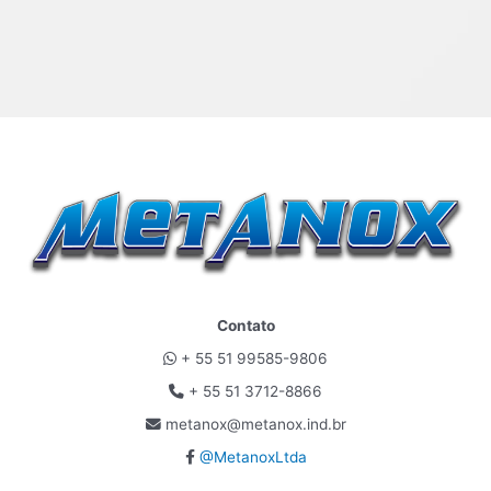
Contato
+ 55 51 99585-9806
+ 55 51 3712-8866
metanox@metanox.ind.br
@MetanoxLtda