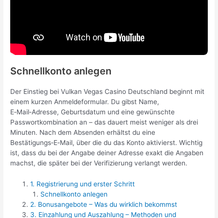
Schnellkonto anlegen
Der Einstieg bei Vulkan Vegas Casino Deutschland beginnt mit
einem kurzen Anmeldeformular. Du gibst Name,
E‑Mail‑Adresse, Geburtsdatum und eine gewünschte
Passwortkombination an – das dauert meist weniger als drei
Minuten. Nach dem Absenden erhältst du eine
Bestätigungs‑E‑Mail, über die du das Konto aktivierst. Wichtig
ist, dass du bei der Angabe deiner Adresse exakt die Angaben
machst, die später bei der Verifizierung verlangt werden.
1. Registrierung und erster Schritt
Schnellkonto anlegen
2. Bonusangebote – Was du wirklich bekommst
3. Einzahlung und Auszahlung – Methoden und