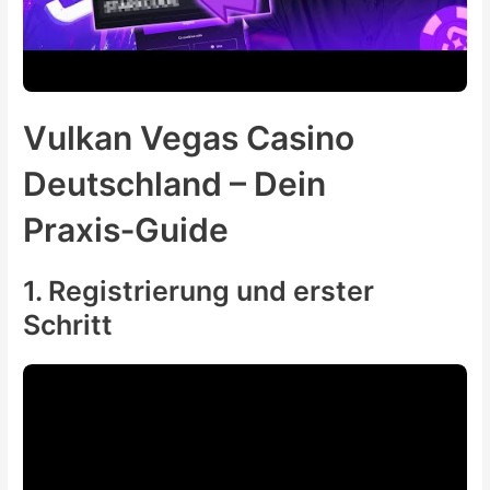
Vulkan Vegas Casino
Deutschland – Dein
Praxis‑Guide
1. Registrierung und erster
Schritt