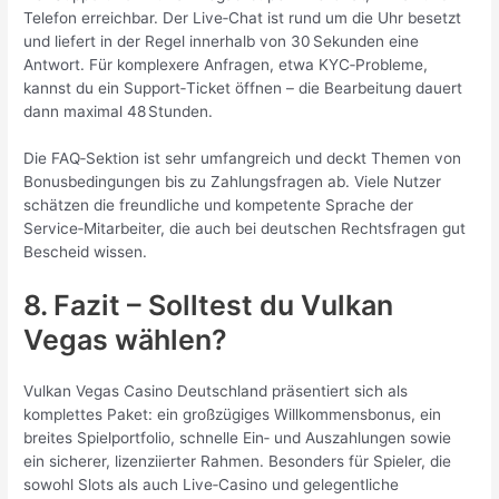
Telefon erreichbar. Der Live‑Chat ist rund um die Uhr besetzt
und liefert in der Regel innerhalb von 30 Sekunden eine
Antwort. Für komplexere Anfragen, etwa KYC‑Probleme,
kannst du ein Support‑Ticket öffnen – die Bearbeitung dauert
dann maximal 48 Stunden.
Die FAQ‑Sektion ist sehr umfangreich und deckt Themen von
Bonusbedingungen bis zu Zahlungsfragen ab. Viele Nutzer
schätzen die freundliche und kompetente Sprache der
Service‑Mitarbeiter, die auch bei deutschen Rechtsfragen gut
Bescheid wissen.
8. Fazit – Solltest du Vulkan
Vegas wählen?
Vulkan Vegas Casino Deutschland präsentiert sich als
komplettes Paket: ein großzügiges Willkommensbonus, ein
breites Spielportfolio, schnelle Ein‑ und Auszahlungen sowie
ein sicherer, lizenziierter Rahmen. Besonders für Spieler, die
sowohl Slots als auch Live‑Casino und gelegentliche