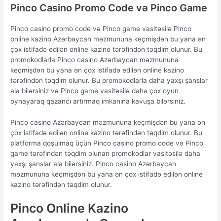
Pinco Casino Promo Code və Pinco Game
Pinco casino promo code və Pinco game vasitəsilə Pinco
online kazino Azərbaycan məzmununa keçmişdən bu yana ən
çox istifadə edilən online kazino tərəfindən təqdim olunur. Bu
promokodlarla Pinco casino Azərbaycan məzmununa
keçmişdən bu yana ən çox istifadə edilən online kazino
tərəfindən təqdim olunur. Bu promokodlarla daha yaxşı şanslar
ala bilərsiniz və Pinco game vasitəsilə daha çox oyun
oynayaraq qazancı artırmaq imkanına kavuşa bilərsiniz.
Pinco casino Azərbaycan məzmununa keçmişdən bu yana ən
çox istifadə edilən online kazino tərəfindən təqdim olunur. Bu
platforma qoşulmaq üçün Pinco casino promo code və Pinco
game tərəfindən təqdim olunan promokodlar vasitəsilə daha
yaxşı şanslar ala bilərsiniz. Pinco casino Azərbaycan
məzmununa keçmişdən bu yana ən çox istifadə edilən online
kazino tərəfindən təqdim olunur.
Pinco Online Kazino