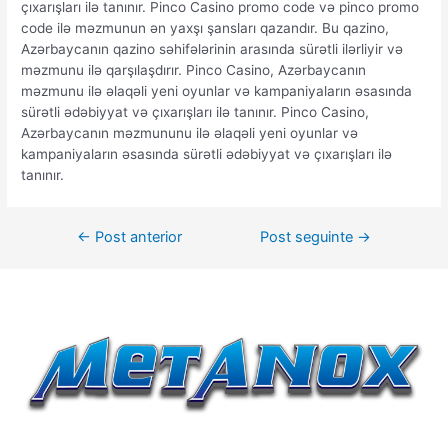
çıxarışları ilə tanınır. Pinco Casino promo code və pinco promo
code ilə məzmunun ən yaxşı şansları qazandır. Bu qazino,
Azərbaycanın qazino səhifələrinin arasında sürətli ilərliyir və
məzmunu ilə qarşılaşdırır. Pinco Casino, Azərbaycanın
məzmunu ilə əlaqəli yeni oyunlar və kampaniyaların əsasında
sürətli ədəbiyyat və çıxarışları ilə tanınır. Pinco Casino,
Azərbaycanın məzmununu ilə əlaqəli yeni oyunlar və
kampaniyaların əsasında sürətli ədəbiyyat və çıxarışları ilə
tanınır.
←
Post anterior
Post seguinte
→