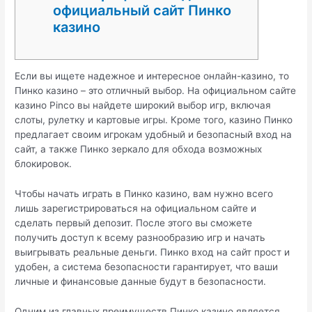
официальный сайт Пинко
казино
Если вы ищете надежное и интересное онлайн-казино, то
Пинко казино – это отличный выбор. На официальном сайте
казино Pinco вы найдете широкий выбор игр, включая
слоты, рулетку и картовые игры. Кроме того, казино Пинко
предлагает своим игрокам удобный и безопасный вход на
сайт, а также Пинко зеркало для обхода возможных
блокировок.
Чтобы начать играть в Пинко казино, вам нужно всего
лишь зарегистрироваться на официальном сайте и
сделать первый депозит. После этого вы сможете
получить доступ к всему разнообразию игр и начать
выигрывать реальные деньги. Пинко вход на сайт прост и
удобен, а система безопасности гарантирует, что ваши
личные и финансовые данные будут в безопасности.
Одним из главных преимуществ Пинко казино является