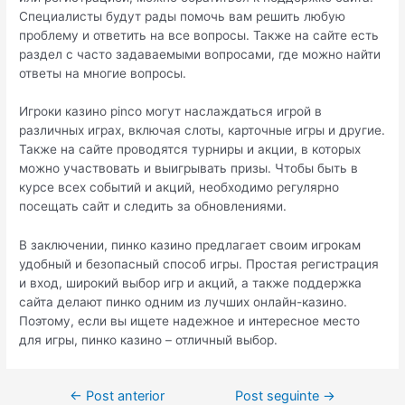
Специалисты будут рады помочь вам решить любую
проблему и ответить на все вопросы. Также на сайте есть
раздел с часто задаваемыми вопросами, где можно найти
ответы на многие вопросы.
Игроки казино pinco могут наслаждаться игрой в
различных играх, включая слоты, карточные игры и другие.
Также на сайте проводятся турниры и акции, в которых
можно участвовать и выигрывать призы. Чтобы быть в
курсе всех событий и акций, необходимо регулярно
посещать сайт и следить за обновлениями.
В заключении, пинко казино предлагает своим игрокам
удобный и безопасный способ игры. Простая регистрация
и вход, широкий выбор игр и акций, а также поддержка
сайта делают пинко одним из лучших онлайн-казино.
Поэтому, если вы ищете надежное и интересное место
для игры, пинко казино – отличный выбор.
←
Post anterior
Post seguinte
→